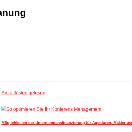
anung
Am öfftesten gelesen
Möglichkeiten der Unternehmensfinanzierung für Agenturen, Makler uv