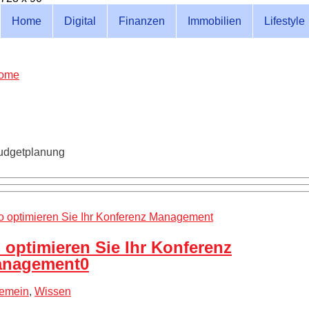
Home
Digital
Finanzen
Immobilien
Lifestyle
ome
udgetplanung
 optimieren Sie Ihr Konferenz
nagement
0
gemein
,
Wissen