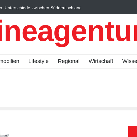
n: Unterschiede zwischen Süddeutschland
Wintersportorte als Wi
fach erklärt
Qualitätstourismus prof
ineagentur
mobilien
Lifestyle
Regional
Wirtschaft
Wiss