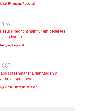
igital
,
Finanzen
,
Regional
6
1
5
9
riseur Friedrichshain für ein perfektes
tyling finden
ifestyle
,
Regional
5
8
8
7
abo Rasenmäher Erfahrungen &
erbeversprechen
llgemein
,
Lifestyle
,
Wissen