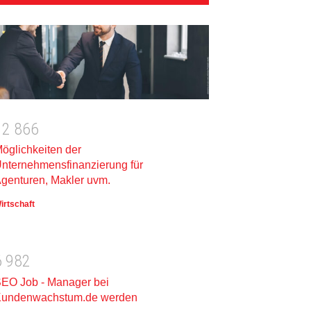
1
2
8
6
6
öglichkeiten der
nternehmensfinanzierung für
genturen, Makler uvm.
irtschaft
6
9
8
2
EO Job - Manager bei
undenwachstum.de werden