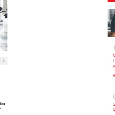
M
U
0
A
W
über
S
r
K