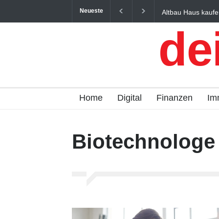
Neueste
Altbau Haus kaufe
und Österreich ein
de
Home
Digital
Finanzen
Im
Biotechnologe