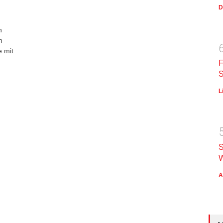
D
n
n
e mit
F
S
L
S
W
A