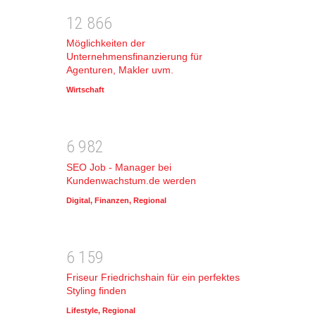
1
2
8
6
6
Möglichkeiten der
Unternehmensfinanzierung für
Agenturen, Makler uvm.
Wirtschaft
6
9
8
2
SEO Job - Manager bei
Kundenwachstum.de werden
Digital
,
Finanzen
,
Regional
6
1
5
9
Friseur Friedrichshain für ein perfektes
Styling finden
Lifestyle
,
Regional