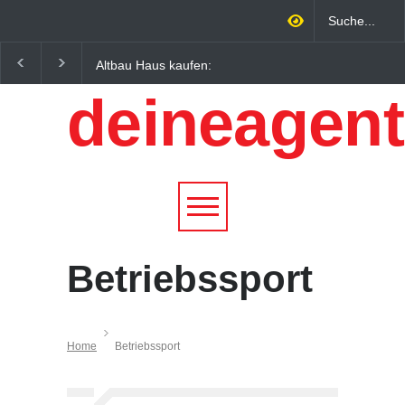
Altbau Haus kaufen:
Wintersportorte als
Unterschiede zwischen
Wirtschaftsfaktor: Wie
deineagent
Süddeutschland und
Alpenregionen von
Österreich einfach erklärt
Qualitätstourismus
profitieren
Betriebssport
Home
Betriebssport