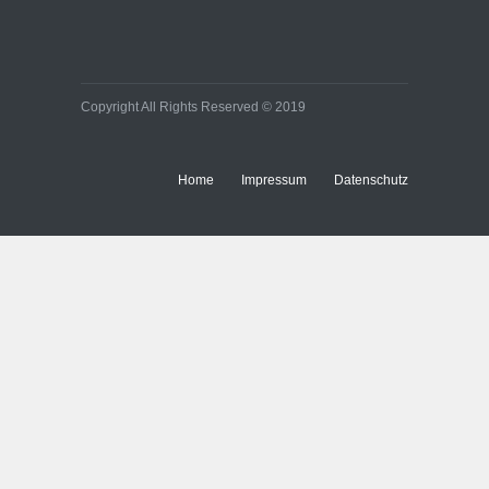
Bürobeleuchtungen:
Kleine Umstellung, große
Wirkung auf Energie- und
Baukosten
Immobilien
Copyright All Rights Reserved © 2019
Home
Impressum
Datenschutz