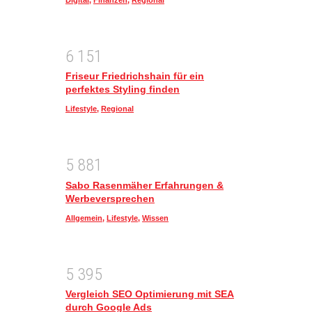
6
1
5
1
Friseur Friedrichshain für ein
perfektes Styling finden
Lifestyle
,
Regional
5
8
8
1
Sabo Rasenmäher Erfahrungen &
Werbeversprechen
Allgemein
,
Lifestyle
,
Wissen
5
3
9
5
Vergleich SEO Optimierung mit SEA
durch Google Ads