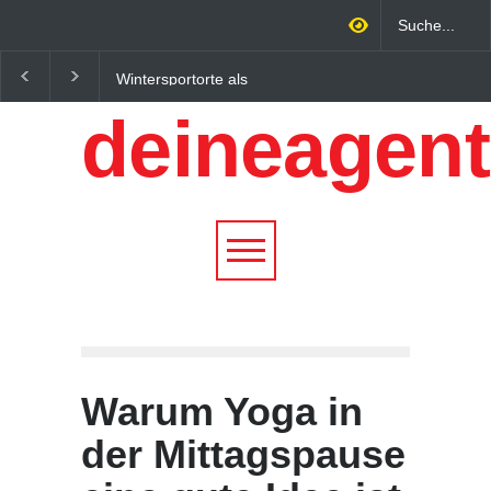
Regionalökonomie im
Altbau Haus kaufen:
digitalen Zeitalter: Warum
Unterschiede zwische
deineagent
lokale Expertise
Süddeutschland und
Unternehmen nachhaltiger
Österreich einfach erkl
wachsen lässt
Warum Yoga in
der Mittagspause