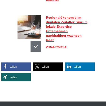
Regionalökonomie im
digitalen Zeitalter: Warum
lokale Expertise
Unternehmen
nachhaltiger wachsen
lässt
Digital
,
Regional
Sportlich, aber stylisch:
teilen
teilen
teilen
So kombinieren Sie
Activewear im Alltag
teilen
Lifestyle
Effiziente