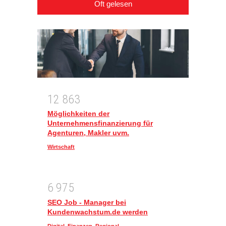
Oft gelesen
1
2
8
6
3
Möglichkeiten der
Unternehmensfinanzierung für
Agenturen, Makler uvm.
Wirtschaft
6
9
7
5
SEO Job - Manager bei
Kundenwachstum.de werden
Digital
,
Finanzen
,
Regional