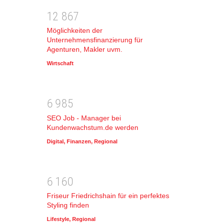
1
2
8
6
7
Möglichkeiten der
Unternehmensfinanzierung für
Agenturen, Makler uvm.
Wirtschaft
6
9
8
5
SEO Job - Manager bei
Kundenwachstum.de werden
Digital
,
Finanzen
,
Regional
6
1
6
0
Friseur Friedrichshain für ein perfektes
Styling finden
Lifestyle
,
Regional