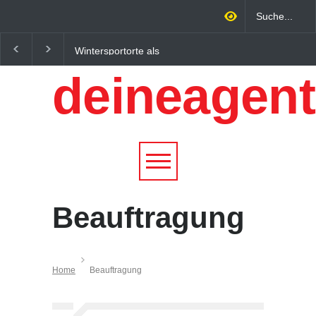
Wintersportorte als
Regionalökonomie im
Wirtschaftsfaktor: Wie
digitalen Zeitalter: W
deineagent
Alpenregionen von
lokale Expertise
Qualitätstourismus
Unternehmen nachhalt
profitieren
wachsen lässt
Beauftragung
Home
Beauftragung