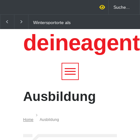
Wintersportorte als
Regionalökonomie im
Wirtschaftsfaktor: Wie
digitalen Zeitalter: W
deineagent
Alpenregionen von
lokale Expertise
Qualitätstourismus
Unternehmen nachhalt
profitieren
wachsen lässt
Ausbildung
Home
Ausbildung