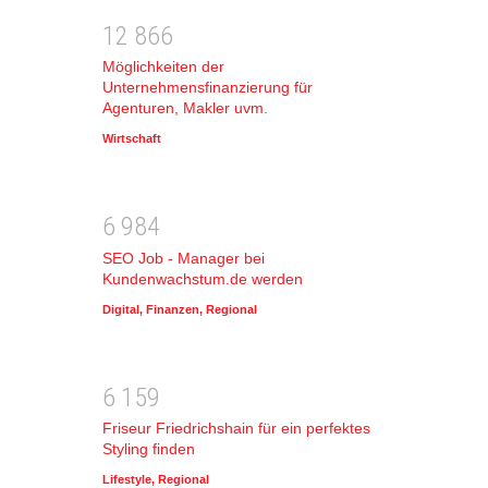
1
2
8
6
6
Möglichkeiten der
Unternehmensfinanzierung für
Agenturen, Makler uvm.
Wirtschaft
6
9
8
4
SEO Job - Manager bei
Kundenwachstum.de werden
Digital
,
Finanzen
,
Regional
6
1
5
9
Friseur Friedrichshain für ein perfektes
Styling finden
Lifestyle
,
Regional