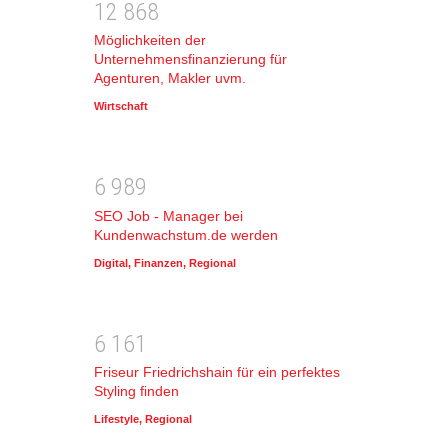
1
2
8
6
8
Möglichkeiten der
Unternehmensfinanzierung für
Agenturen, Makler uvm.
Wirtschaft
6
9
8
9
SEO Job - Manager bei
Kundenwachstum.de werden
Digital
,
Finanzen
,
Regional
6
1
6
1
Friseur Friedrichshain für ein perfektes
Styling finden
Lifestyle
,
Regional