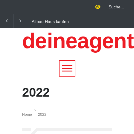
Altbau Haus kaufen:
Wintersportorte als
Unterschiede zwischen
Wirtschaftsfaktor: Wie
deineagent
Süddeutschland und
Alpenregionen von
Österreich einfach erklärt
Qualitätstourismus
profitieren
2022
Home
2022