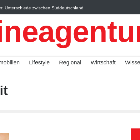
n: Unterschiede zwischen Süddeutschland
Wintersportorte als Wi
fach erklärt
Qualitätstourismus prof
ineagentur
mobilien
Lifestyle
Regional
Wirtschaft
Wiss
it