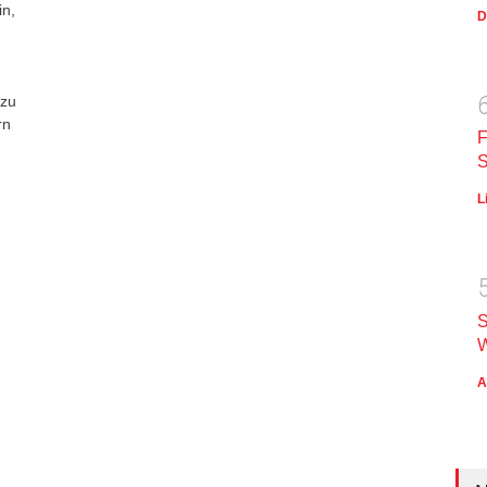
in,
D
 zu
rn
F
S
L
S
W
A