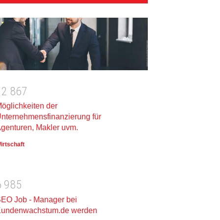
1
2
8
6
7
öglichkeiten der
nternehmensfinanzierung für
genturen, Makler uvm.
irtschaft
6
9
8
5
EO Job - Manager bei
undenwachstum.de werden