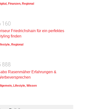
igital
,
Finanzen
,
Regional
6
1
6
0
riseur Friedrichshain für ein perfektes
tyling finden
ifestyle
,
Regional
5
8
8
8
abo Rasenmäher Erfahrungen &
erbeversprechen
llgemein
,
Lifestyle
,
Wissen