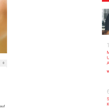
M
U
A
0
W
S
K
 auf