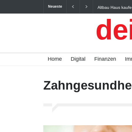
Neueste
Altbau Haus kaufe
und Österreich ein
de
Home
Digital
Finanzen
Im
Zahngesundhe