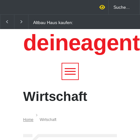
Altbau Haus kaufen:
Wintersportorte als
Unterschiede zwischen
Wirtschaftsfaktor: Wie
deineagent
Süddeutschland und
Alpenregionen von
Österreich einfach erklärt
Qualitätstourismus
profitieren
Wirtschaft
Home
Wirtschaft