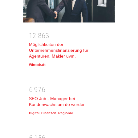
1
2
8
6
3
Möglichkeiten der
Unternehmensfinanzierung für
Agenturen, Makler uvm.
Wirtschaft
6
9
7
6
SEO Job - Manager bei
Kundenwachstum.de werden
Digital
,
Finanzen
,
Regional
6
1
5
6