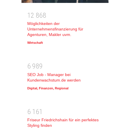
1
2
8
6
8
Möglichkeiten der
Unternehmensfinanzierung für
Agenturen, Makler uvm.
Wirtschaft
6
9
8
9
SEO Job - Manager bei
Kundenwachstum.de werden
Digital
,
Finanzen
,
Regional
6
1
6
1
Friseur Friedrichshain für ein perfektes
Styling finden