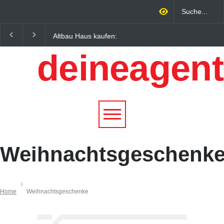
Altbau Haus kaufen:
Wintersportorte als
Unterschiede zwischen
Wirtschaftsfaktor: Wie
deineagent
Süddeutschland und
Alpenregionen von
Österreich einfach erklärt
Qualitätstourismus
profitieren
Weihnachtsgeschenk
Home
Weihnachtsgeschenke