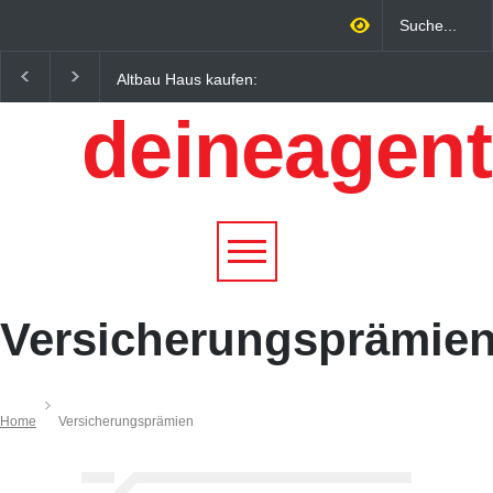
Altbau Haus kaufen:
Wintersportorte als
Unterschiede zwischen
Wirtschaftsfaktor: Wie
deineagent
Süddeutschland und
Alpenregionen von
Österreich einfach erklärt
Qualitätstourismus
profitieren
Versicherungsprämie
Home
Versicherungsprämien