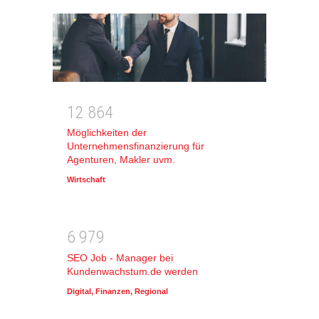
1
2
8
6
4
Möglichkeiten der
Unternehmensfinanzierung für
Agenturen, Makler uvm.
Wirtschaft
6
9
7
9
SEO Job - Manager bei
Kundenwachstum.de werden
Digital
,
Finanzen
,
Regional