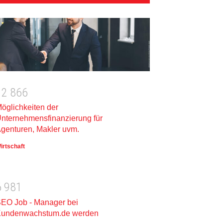
1
2
8
6
6
öglichkeiten der
nternehmensfinanzierung für
genturen, Makler uvm.
irtschaft
6
9
8
1
EO Job - Manager bei
undenwachstum.de werden