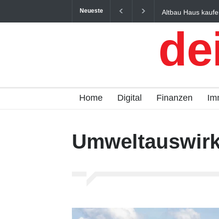
Neueste
Altbau Haus kaufe
und Österreich ein
de
Home
Digital
Finanzen
Im
Umweltauswir