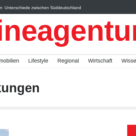
n: Unterschiede zwischen Süddeutschland
Wintersportorte als Wi
fach erklärt
Qualitätstourismus prof
ineagentur
mobilien
Lifestyle
Regional
Wirtschaft
Wiss
kungen