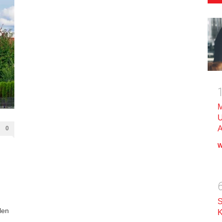
M
U
A
0
W
S
len
K