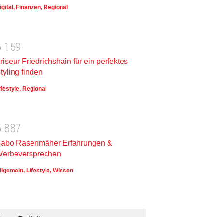
igital
,
Finanzen
,
Regional
6
1
5
9
riseur Friedrichshain für ein perfektes
tyling finden
ifestyle
,
Regional
5
8
8
7
abo Rasenmäher Erfahrungen &
erbeversprechen
llgemein
,
Lifestyle
,
Wissen