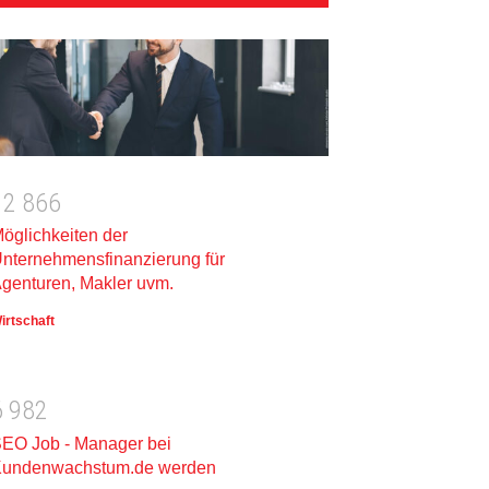
1
2
8
6
6
öglichkeiten der
nternehmensfinanzierung für
genturen, Makler uvm.
irtschaft
6
9
8
2
EO Job - Manager bei
undenwachstum.de werden