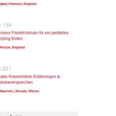
igital
,
Finanzen
,
Regional
6
1
5
9
riseur Friedrichshain für ein perfektes
tyling finden
ifestyle
,
Regional
5
8
8
7
abo Rasenmäher Erfahrungen &
erbeversprechen
llgemein
,
Lifestyle
,
Wissen