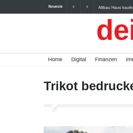
Neueste
Altbau Haus kaufe
und Österreich ein
de
Home
Digital
Finanzen
Im
Trikot bedruck