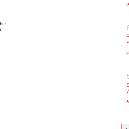
D
cher
t
F
S
L
S
W
A