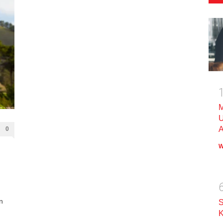
M
U
A
0
W
n
S
K