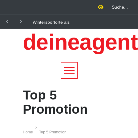
Wintersportorte als
Regionalökonomie im
Wirtschaftsfaktor: Wie
digitalen Zeitalter: W
deineagent
Alpenregionen von
lokale Expertise
Qualitätstourismus
Unternehmen nachhalt
profitieren
wachsen lässt
Top 5
Promotion
Home
Top 5 Promotion