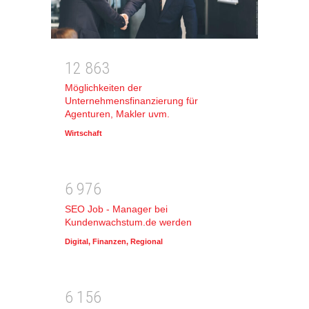
1
2
8
6
3
Möglichkeiten der
Unternehmensfinanzierung für
Agenturen, Makler uvm.
Wirtschaft
6
9
7
6
SEO Job - Manager bei
Kundenwachstum.de werden
Digital
,
Finanzen
,
Regional
6
1
5
6