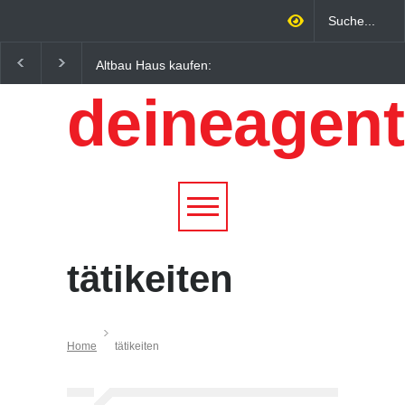
Altbau Haus kaufen:
Wintersportorte als
Unterschiede zwischen
Wirtschaftsfaktor: Wie
deineagent
Süddeutschland und
Alpenregionen von
Österreich einfach erklärt
Qualitätstourismus
profitieren
tätikeiten
Home
tätikeiten