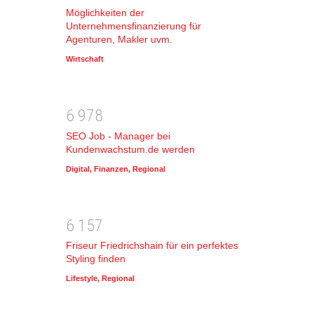
Möglichkeiten der
Unternehmensfinanzierung für
Agenturen, Makler uvm.
Wirtschaft
6
9
7
8
SEO Job - Manager bei
Kundenwachstum.de werden
Digital
,
Finanzen
,
Regional
6
1
5
7
Friseur Friedrichshain für ein perfektes
Styling finden
Lifestyle
,
Regional