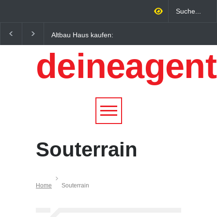
Altbau Haus kaufen:
Wintersportorte als
Unterschiede zwischen
Wirtschaftsfaktor: Wie
deineagent
Süddeutschland und
Alpenregionen von
Österreich einfach erklärt
Qualitätstourismus
profitieren
Souterrain
Home
Souterrain