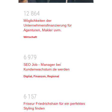
1
2
8
6
4
Möglichkeiten der
Unternehmensfinanzierung für
Agenturen, Makler uvm.
Wirtschaft
6
9
7
9
SEO Job - Manager bei
Kundenwachstum.de werden
Digital
,
Finanzen
,
Regional
6
1
5
7
Friseur Friedrichshain für ein perfektes
Styling finden