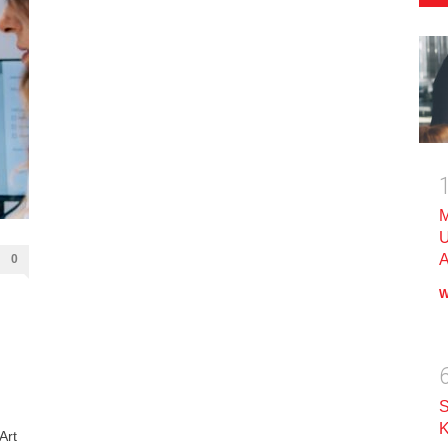
M
U
A
0
W
S
K
Art