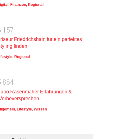
igital
,
Finanzen
,
Regional
6
1
5
7
riseur Friedrichshain für ein perfektes
tyling finden
ifestyle
,
Regional
5
8
8
4
abo Rasenmäher Erfahrungen &
erbeversprechen
llgemein
,
Lifestyle
,
Wissen