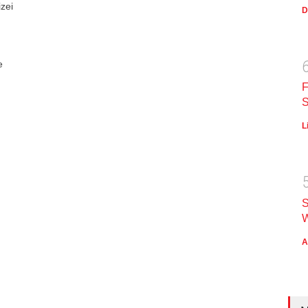
zei
D
e
F
S
L
S
W
A