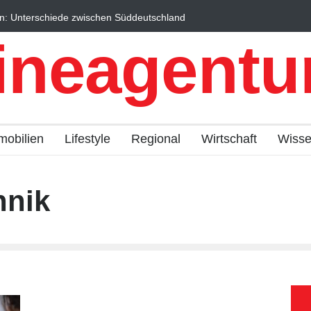
n: Unterschiede zwischen Süddeutschland
Wintersportorte als Wi
fach erklärt
Qualitätstourismus prof
ineagentur
mobilien
Lifestyle
Regional
Wirtschaft
Wiss
hnik