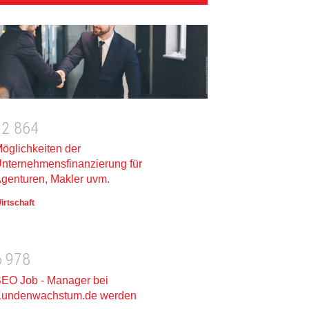
1
2
8
6
4
öglichkeiten der
nternehmensfinanzierung für
genturen, Makler uvm.
irtschaft
6
9
7
8
EO Job - Manager bei
undenwachstum.de werden