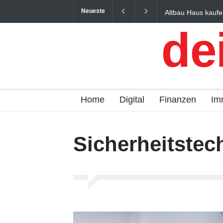
Neueste
Altbau Haus kaufe
und Österreich ein
de
Home
Digital
Finanzen
Im
Sicherheitstec