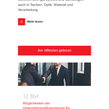
auch in Sachen, Optik, Material und
Verarbeitung.
Mehr lesen
Am öfftesten gelesen
1
2
8
6
4
Möglichkeiten der
Unternehmensfinanzierung für