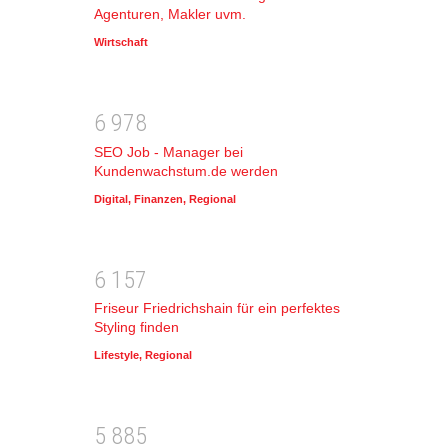
Agenturen, Makler uvm.
Wirtschaft
6
9
7
8
SEO Job - Manager bei
Kundenwachstum.de werden
Digital
,
Finanzen
,
Regional
6
1
5
7
Friseur Friedrichshain für ein perfektes
Styling finden
Lifestyle
,
Regional
5
8
8
5