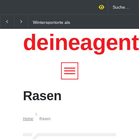
Wintersportorte als
Regionalökonomie im
Wirtschaftsfaktor: Wie
digitalen Zeitalter: W
deineagent
Alpenregionen von
lokale Expertise
Qualitätstourismus
Unternehmen nachhalt
profitieren
wachsen lässt
Rasen
Home
Rasen