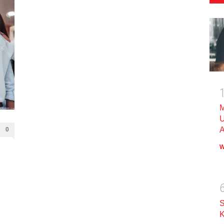
M
U
A
0
W
S
K