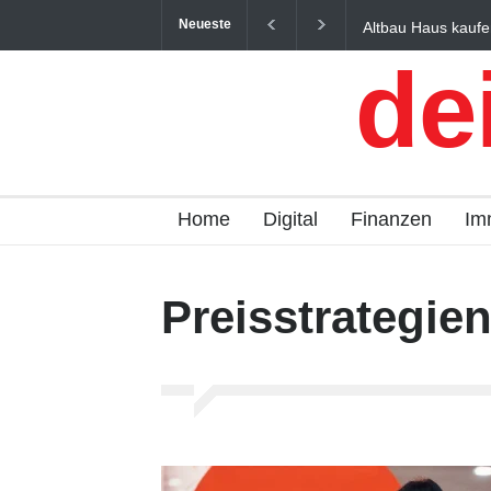
Neueste
Altbau Haus kaufe
und Österreich ein
de
Home
Digital
Finanzen
Im
Preisstrategie