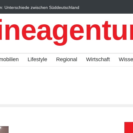
n: Unterschiede zwischen Süddeutschland
Wintersportorte als Wi
fach erklärt
Qualitätstourismus prof
ineagentur
mobilien
Lifestyle
Regional
Wirtschaft
Wiss
n