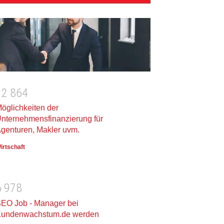
1
2
8
6
4
öglichkeiten der
nternehmensfinanzierung für
genturen, Makler uvm.
irtschaft
6
9
7
8
EO Job - Manager bei
undenwachstum.de werden