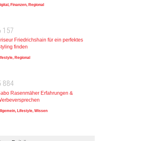
igital
,
Finanzen
,
Regional
6
1
5
7
riseur Friedrichshain für ein perfektes
tyling finden
ifestyle
,
Regional
5
8
8
4
abo Rasenmäher Erfahrungen &
erbeversprechen
llgemein
,
Lifestyle
,
Wissen