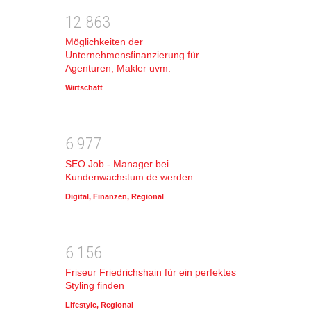
1
2
8
6
3
Möglichkeiten der
Unternehmensfinanzierung für
Agenturen, Makler uvm.
Wirtschaft
6
9
7
7
SEO Job - Manager bei
Kundenwachstum.de werden
Digital
,
Finanzen
,
Regional
6
1
5
6
Friseur Friedrichshain für ein perfektes
Styling finden
Lifestyle
,
Regional