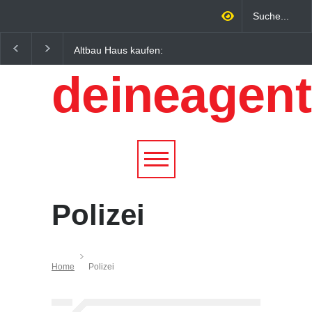
Altbau Haus kaufen:
Wintersportorte als
Unterschiede zwischen
Wirtschaftsfaktor: Wie
deineagent
Süddeutschland und
Alpenregionen von
Österreich einfach erklärt
Qualitätstourismus
profitieren
Polizei
Home
Polizei