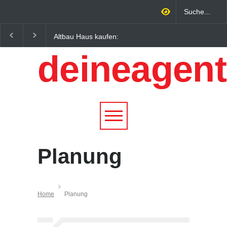
Altbau Haus kaufen:
Wintersportorte als
Unterschiede zwischen
Wirtschaftsfaktor: Wie
deineagent
Süddeutschland und
Alpenregionen von
Österreich einfach erklärt
Qualitätstourismus
profitieren
Planung
Home
Planung