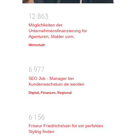
1
2
8
6
3
Möglichkeiten der
Unternehmensfinanzierung für
Agenturen, Makler uvm.
Wirtschaft
6
9
7
7
SEO Job - Manager bei
Kundenwachstum.de werden
Digital
,
Finanzen
,
Regional
6
1
5
6
Friseur Friedrichshain für ein perfektes
Styling finden