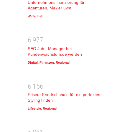
Unternehmensfinanzierung für
Agenturen, Makler uvm.
Wirtschaft
6
9
7
7
SEO Job - Manager bei
Kundenwachstum.de werden
Digital
,
Finanzen
,
Regional
6
1
5
6
Friseur Friedrichshain für ein perfektes
Styling finden
Lifestyle
,
Regional