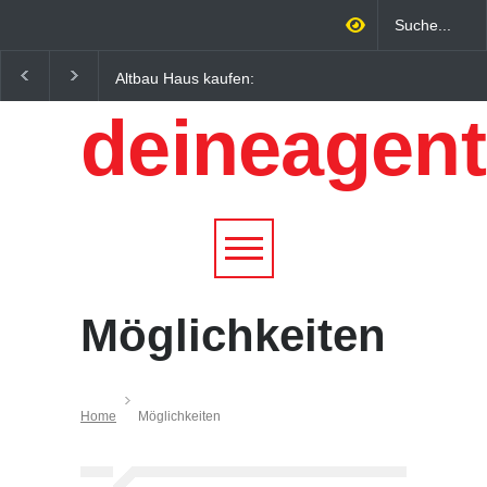
Altbau Haus kaufen:
Wintersportorte als
Unterschiede zwischen
Wirtschaftsfaktor: Wie
deineagent
Süddeutschland und
Alpenregionen von
Österreich einfach erklärt
Qualitätstourismus
profitieren
Möglichkeiten
Home
Möglichkeiten