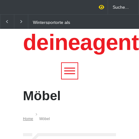
Wintersportorte als
Regionalökonomie im
Wirtschaftsfaktor: Wie
digitalen Zeitalter: W
deineagent
Alpenregionen von
lokale Expertise
Qualitätstourismus
Unternehmen nachhalt
profitieren
wachsen lässt
Möbel
Home
Möbel