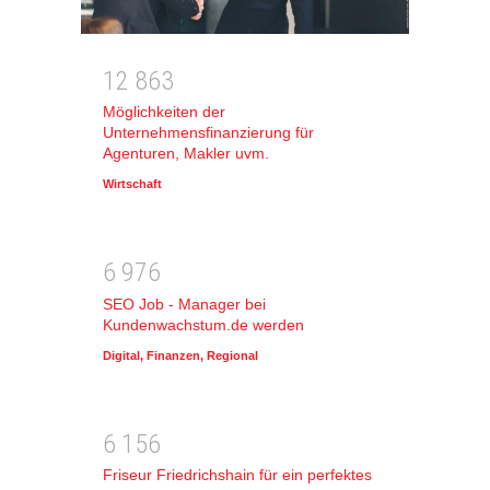
1
2
8
6
3
Möglichkeiten der
Unternehmensfinanzierung für
Agenturen, Makler uvm.
Wirtschaft
6
9
7
6
SEO Job - Manager bei
Kundenwachstum.de werden
Digital
,
Finanzen
,
Regional
6
1
5
6
Friseur Friedrichshain für ein perfektes