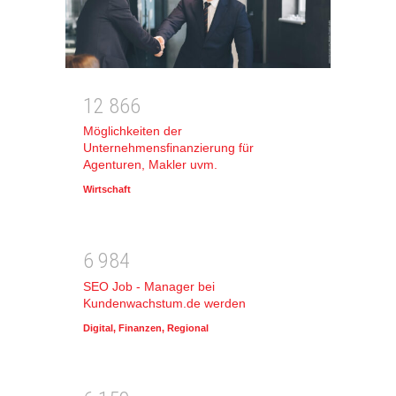
1
2
8
6
6
Möglichkeiten der
Unternehmensfinanzierung für
Agenturen, Makler uvm.
Wirtschaft
6
9
8
4
SEO Job - Manager bei
Kundenwachstum.de werden
Digital
,
Finanzen
,
Regional