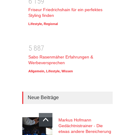
6
1
5
9
Friseur Friedrichshain für ein perfektes
Styling finden
Lifestyle
,
Regional
5
8
8
7
Sabo Rasenmäher Erfahrungen &
Werbeversprechen
Allgemein
,
Lifestyle
,
Wissen
Neue Beiträge
Markus Hofmann
Gedächtnistrainer - Die
etwas andere Bereicherung