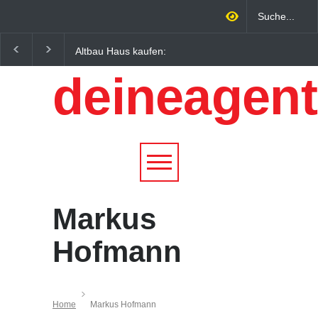
Altbau Haus kaufen:
Wintersportorte als
Unterschiede zwischen
Wirtschaftsfaktor: Wie
deineagent
Süddeutschland und
Alpenregionen von
Österreich einfach erklärt
Qualitätstourismus
profitieren
Markus
Hofmann
Home
Markus Hofmann