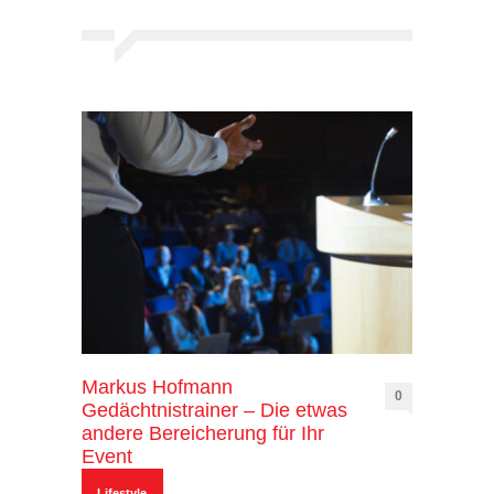
Markus Hofmann
0
Gedächtnistrainer – Die etwas
andere Bereicherung für Ihr
Event
Lifestyle