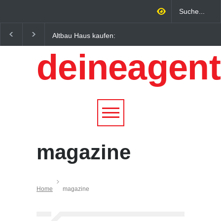
Altbau Haus kaufen:
Wintersportorte als
Unterschiede zwischen
Wirtschaftsfaktor: Wie
deineagent
Süddeutschland und
Alpenregionen von
Österreich einfach erklärt
Qualitätstourismus
profitieren
magazine
Home
magazine