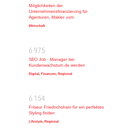
Möglichkeiten der
Unternehmensfinanzierung für
Agenturen, Makler uvm.
Wirtschaft
6
9
7
5
SEO Job - Manager bei
Kundenwachstum.de werden
Digital
,
Finanzen
,
Regional
6
1
5
4
Friseur Friedrichshain für ein perfektes
Styling finden
Lifestyle
,
Regional