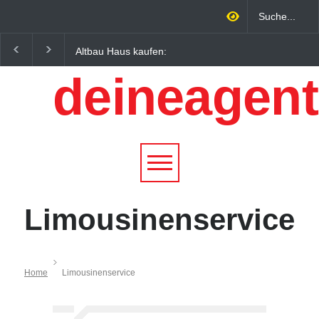
Altbau Haus kaufen:
Wintersportorte als
Unterschiede zwischen
Wirtschaftsfaktor: Wie
deineagent
Süddeutschland und
Alpenregionen von
Österreich einfach erklärt
Qualitätstourismus
profitieren
Limousinenservice
Home
Limousinenservice