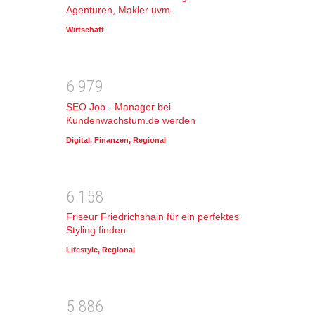
Agenturen, Makler uvm.
Wirtschaft
6
9
7
9
SEO Job - Manager bei
Kundenwachstum.de werden
Digital
,
Finanzen
,
Regional
6
1
5
8
Friseur Friedrichshain für ein perfektes
Styling finden
Lifestyle
,
Regional
5
8
8
6