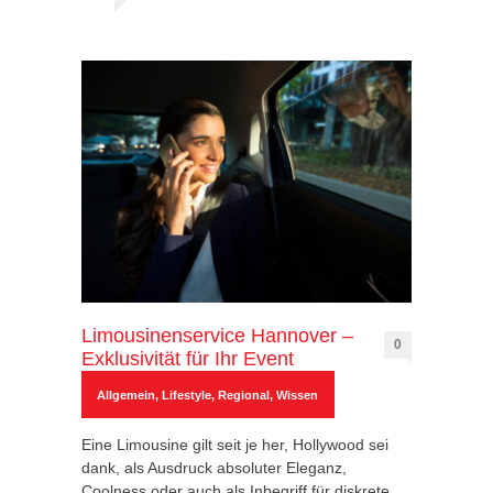
Limousinenservice Hannover –
0
Exklusivität für Ihr Event
Allgemein
,
Lifestyle
,
Regional
,
Wissen
Eine Limousine gilt seit je her, Hollywood sei
dank, als Ausdruck absoluter Eleganz,
Coolness oder auch als Inbegriff für diskrete