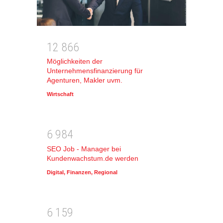
1
2
8
6
6
Möglichkeiten der
Unternehmensfinanzierung für
Agenturen, Makler uvm.
Wirtschaft
6
9
8
4
SEO Job - Manager bei
Kundenwachstum.de werden
Digital
,
Finanzen
,
Regional
6
1
5
9