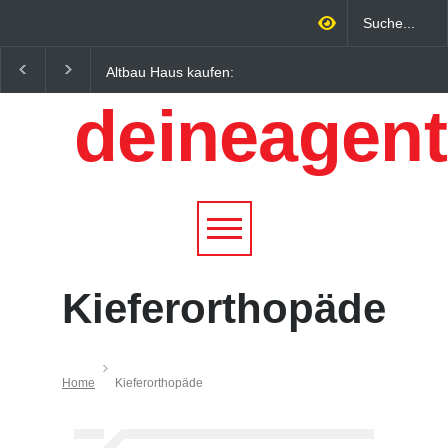
Altbau Haus kaufen:
Wintersportorte als
Unterschiede zwischen
Wirtschaftsfaktor: Wie
deineagent
Süddeutschland und
Alpenregionen von
Österreich einfach erklärt
Qualitätstourismus
profitieren
Kieferorthopäde
Home
Kieferorthopäde