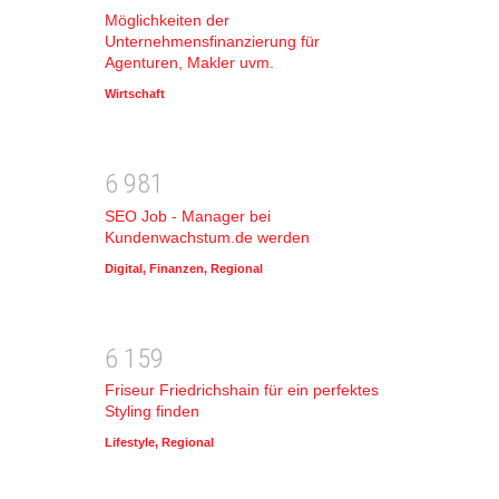
Möglichkeiten der
Unternehmensfinanzierung für
Agenturen, Makler uvm.
Wirtschaft
6
9
8
1
SEO Job - Manager bei
Kundenwachstum.de werden
Digital
,
Finanzen
,
Regional
6
1
5
9
Friseur Friedrichshain für ein perfektes
Styling finden
Lifestyle
,
Regional