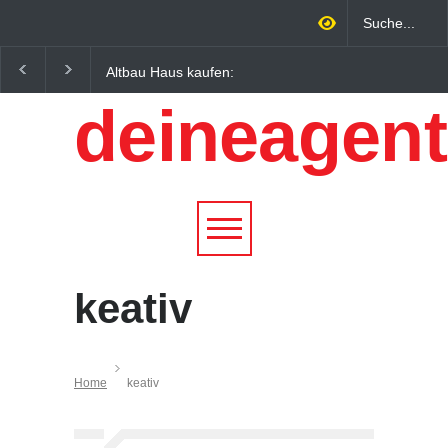
Altbau Haus kaufen:
Wintersportorte als
Unterschiede zwischen
Wirtschaftsfaktor: Wie
deineagent
Süddeutschland und
Alpenregionen von
Österreich einfach erklärt
Qualitätstourismus
profitieren
keativ
Home
keativ