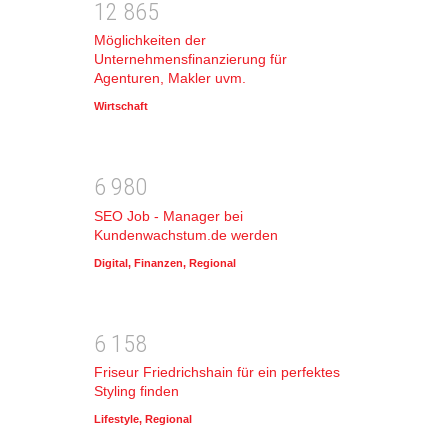
1
2
8
6
5
Möglichkeiten der
Unternehmensfinanzierung für
Agenturen, Makler uvm.
Wirtschaft
6
9
8
0
SEO Job - Manager bei
Kundenwachstum.de werden
Digital
,
Finanzen
,
Regional
6
1
5
8
Friseur Friedrichshain für ein perfektes
Styling finden
Lifestyle
,
Regional