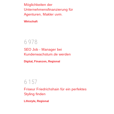
Möglichkeiten der
Unternehmensfinanzierung für
Agenturen, Makler uvm.
Wirtschaft
6
9
7
8
SEO Job - Manager bei
Kundenwachstum.de werden
Digital
,
Finanzen
,
Regional
6
1
5
7
Friseur Friedrichshain für ein perfektes
Styling finden
Lifestyle
,
Regional