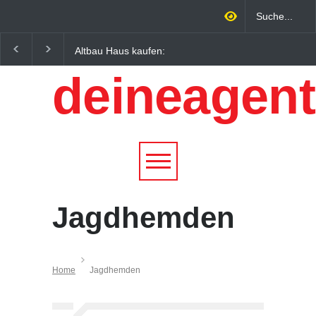
Altbau Haus kaufen:
Wintersportorte als
Unterschiede zwischen
Wirtschaftsfaktor: Wie
deineagent
Süddeutschland und
Alpenregionen von
Österreich einfach erklärt
Qualitätstourismus
profitieren
Jagdhemden
Home
Jagdhemden