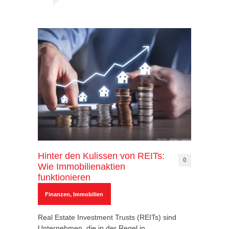
Hinter den Kulissen von REITs:
0
Wie Immobilienaktien
funktionieren
Finanzen
,
Immobilien
Real Estate Investment Trusts (REITs) sind
Unternehmen, die in der Regel in