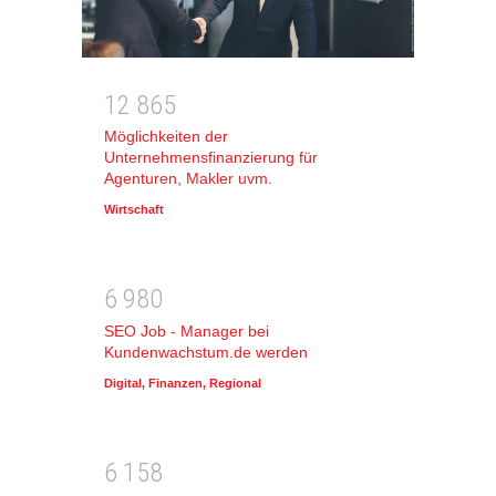
1
2
8
6
5
Möglichkeiten der
Unternehmensfinanzierung für
Agenturen, Makler uvm.
Wirtschaft
6
9
8
0
SEO Job - Manager bei
Kundenwachstum.de werden
Digital
,
Finanzen
,
Regional
6
1
5
8