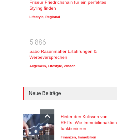
Friseur Friedrichshain für ein perfektes
Styling finden
Lifestyle
,
Regional
5
8
8
6
Sabo Rasenmäher Erfahrungen &
Werbeversprechen
Allgemein
,
Lifestyle
,
Wissen
Neue Beiträge
Hinter den Kulissen von
REITs: Wie Immobilienaktien
funktionieren
Finanzen
,
Immobilien