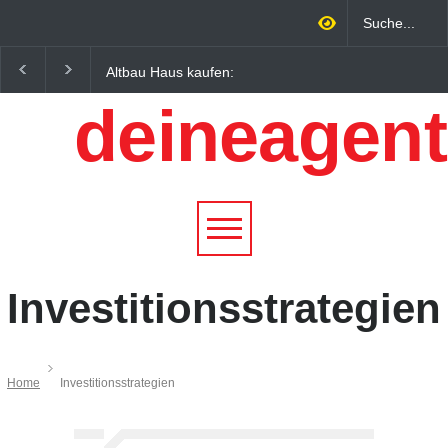
Altbau Haus kaufen:
Wintersportorte als
Unterschiede zwischen
Wirtschaftsfaktor: Wie
deineagent
Süddeutschland und
Alpenregionen von
Österreich einfach erklärt
Qualitätstourismus
profitieren
Investitionsstrategien
Home
Investitionsstrategien