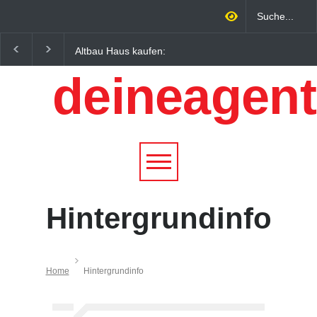
Altbau Haus kaufen:
Wintersportorte als
Unterschiede zwischen
Wirtschaftsfaktor: Wie
deineagent
Süddeutschland und
Alpenregionen von
Österreich einfach erklärt
Qualitätstourismus
profitieren
Hintergrundinfo
Home
Hintergrundinfo