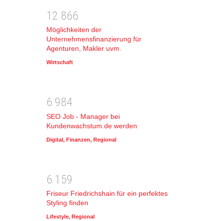
1
2
8
6
6
Möglichkeiten der
Unternehmensfinanzierung für
Agenturen, Makler uvm.
Wirtschaft
6
9
8
4
SEO Job - Manager bei
Kundenwachstum.de werden
Digital
,
Finanzen
,
Regional
6
1
5
9
Friseur Friedrichshain für ein perfektes
Styling finden
Lifestyle
,
Regional