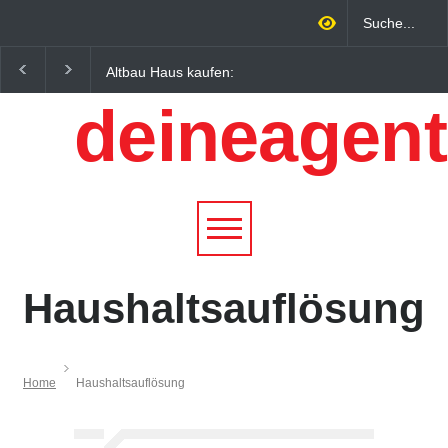
Altbau Haus kaufen:
Wintersportorte als
Unterschiede zwischen
Wirtschaftsfaktor: Wie
deineagent
Süddeutschland und
Alpenregionen von
Österreich einfach erklärt
Qualitätstourismus
profitieren
Haushaltsauflösung
Home
Haushaltsauflösung