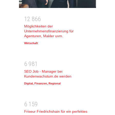
1
2
8
6
6
Möglichkeiten der
Unternehmensfinanzierung für
Agenturen, Makler uvm.
Wirtschaft
6
9
8
1
SEO Job - Manager bei
Kundenwachstum.de werden
Digital
,
Finanzen
,
Regional
6
1
5
9
Friseur Friedrichshain für ein perfektes