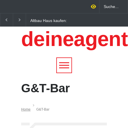
Altbau Haus kaufen:
Wintersportorte als
Unterschiede zwischen
Wirtschaftsfaktor: Wie
deineagent
Süddeutschland und
Alpenregionen von
Österreich einfach erklärt
Qualitätstourismus
profitieren
G&T-Bar
Home
G&T-Bar