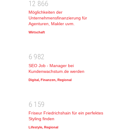
1
2
8
6
6
Möglichkeiten der
Unternehmensfinanzierung für
Agenturen, Makler uvm.
Wirtschaft
6
9
8
2
SEO Job - Manager bei
Kundenwachstum.de werden
Digital
,
Finanzen
,
Regional
6
1
5
9
Friseur Friedrichshain für ein perfektes
Styling finden
Lifestyle
,
Regional