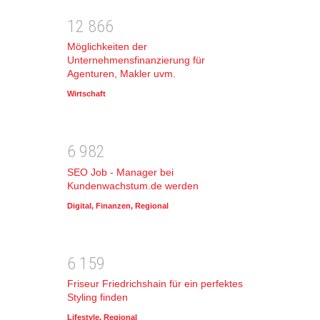
1
2
8
6
6
Möglichkeiten der
Unternehmensfinanzierung für
Agenturen, Makler uvm.
Wirtschaft
6
9
8
2
SEO Job - Manager bei
Kundenwachstum.de werden
Digital
,
Finanzen
,
Regional
6
1
5
9
Friseur Friedrichshain für ein perfektes
Styling finden
Lifestyle
,
Regional