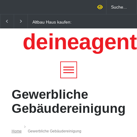
Altbau Haus kaufen:
Wintersportorte als
Unterschiede zwischen
Wirtschaftsfaktor: Wie
deineagent
Süddeutschland und
Alpenregionen von
Österreich einfach erklärt
Qualitätstourismus
profitieren
Gewerbliche
Gebäudereinigung
Home
Gewerbliche Gebäudereinigung