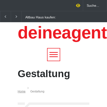
Altbau Haus kaufen:
Wintersportorte als
Unterschiede zwischen
Wirtschaftsfaktor: Wie
deineagent
Süddeutschland und
Alpenregionen von
Österreich einfach erklärt
Qualitätstourismus
profitieren
Gestaltung
Home
Gestaltung