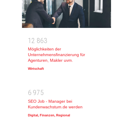
1
2
8
6
3
Möglichkeiten der
Unternehmensfinanzierung für
Agenturen, Makler uvm.
Wirtschaft
6
9
7
5
SEO Job - Manager bei
Kundenwachstum.de werden
Digital
,
Finanzen
,
Regional