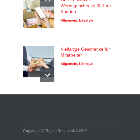
Werbegeschenke für Ihre
Kunden
Allgemein
,
Lifestyle
Vielfältige Geschenke für
Mitarbeiter
Allgemein
,
Lifestyle
Copyright All Rights Reserved © 2019