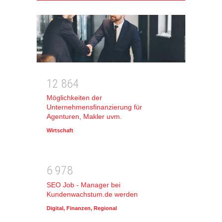
1
2
8
6
4
Möglichkeiten der
Unternehmensfinanzierung für
Agenturen, Makler uvm.
Wirtschaft
6
9
7
8
SEO Job - Manager bei
Kundenwachstum.de werden
Digital
,
Finanzen
,
Regional