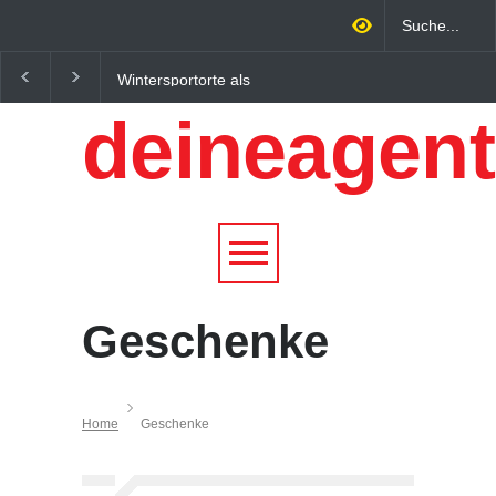
Wintersportorte als
Regionalökonomie im
Wirtschaftsfaktor: Wie
digitalen Zeitalter: W
deineagent
Alpenregionen von
lokale Expertise
Qualitätstourismus
Unternehmen nachhalt
profitieren
wachsen lässt
Geschenke
Home
Geschenke