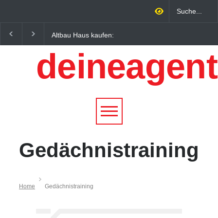
Altbau Haus kaufen:
Wintersportorte als
Unterschiede zwischen
Wirtschaftsfaktor: Wie
deineagent
Süddeutschland und
Alpenregionen von
Österreich einfach erklärt
Qualitätstourismus
profitieren
Gedächnistraining
Home
Gedächnistraining