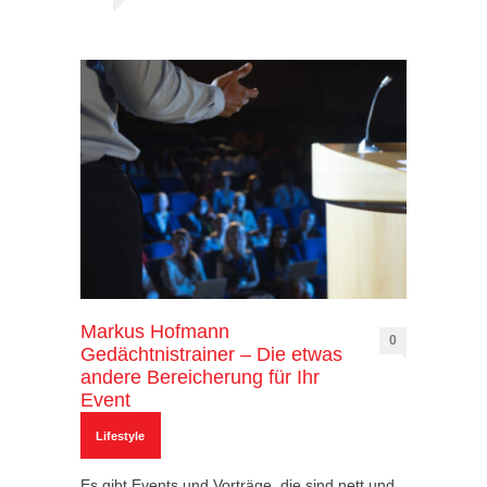
Markus Hofmann
0
Gedächtnistrainer – Die etwas
andere Bereicherung für Ihr
Event
Lifestyle
Es gibt Events und Vorträge, die sind nett und