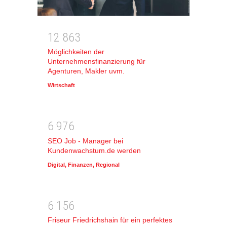
1
2
8
6
3
Möglichkeiten der
Unternehmensfinanzierung für
Agenturen, Makler uvm.
Wirtschaft
6
9
7
6
SEO Job - Manager bei
Kundenwachstum.de werden
Digital
,
Finanzen
,
Regional
6
1
5
6
Friseur Friedrichshain für ein perfektes