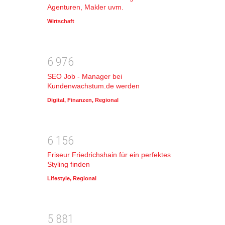
Agenturen, Makler uvm.
Wirtschaft
6
9
7
6
SEO Job - Manager bei
Kundenwachstum.de werden
Digital
,
Finanzen
,
Regional
6
1
5
6
Friseur Friedrichshain für ein perfektes
Styling finden
Lifestyle
,
Regional
5
8
8
1