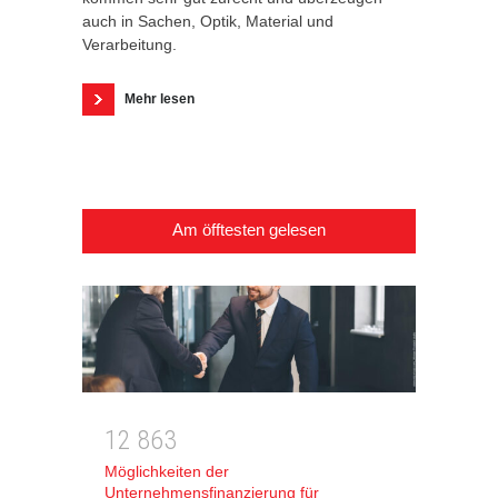
auch in Sachen, Optik, Material und
Verarbeitung.
Mehr lesen
Am öfftesten gelesen
1
2
8
6
3
Möglichkeiten der
Unternehmensfinanzierung für