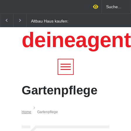
Altbau Haus kaufen:
Wintersportorte als
Unterschiede zwischen
Wirtschaftsfaktor: Wie
deineagent
Süddeutschland und
Alpenregionen von
Österreich einfach erklärt
Qualitätstourismus
profitieren
Gartenpflege
Home
Gartenpflege