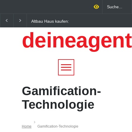
Altbau Haus kaufen:
Wintersportorte als
Unterschiede zwischen
Wirtschaftsfaktor: Wie
deineagent
Süddeutschland und
Alpenregionen von
Österreich einfach erklärt
Qualitätstourismus
profitieren
Gamification-
Technologie
Home
Gamification-Technologie