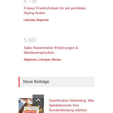
6
1
5
9
Friseur Friedrichshain für ein perfektes
Styling finden
Lifestyle
,
Regional
5
8
8
7
Sabo Rasenmäher Erfahrungen &
Werbeversprechen
Allgemein
,
Lifestyle
,
Wissen
Neue Beiträge
Gamification Marketing: Wie
Spielelemente Ihre
Kundenbindung stärken