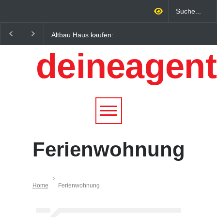
Altbau Haus kaufen:
Wintersportorte als
Unterschiede zwischen
Wirtschaftsfaktor: Wie
deineagent
Süddeutschland und
Alpenregionen von
Österreich einfach erklärt
Qualitätstourismus
profitieren
Ferienwohnung
Home
Ferienwohnung