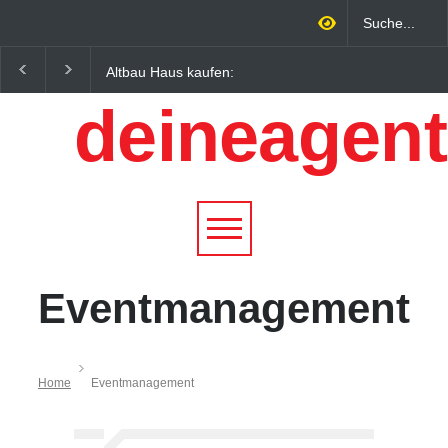
Altbau Haus kaufen:
Wintersportorte als
Unterschiede zwischen
Wirtschaftsfaktor: Wie
deineagent
Süddeutschland und
Alpenregionen von
Österreich einfach erklärt
Qualitätstourismus
profitieren
Eventmanagement
Home
Eventmanagement