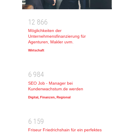
1
2
8
6
6
Möglichkeiten der
Unternehmensfinanzierung für
Agenturen, Makler uvm.
Wirtschaft
6
9
8
4
SEO Job - Manager bei
Kundenwachstum.de werden
Digital
,
Finanzen
,
Regional
6
1
5
9
Friseur Friedrichshain für ein perfektes