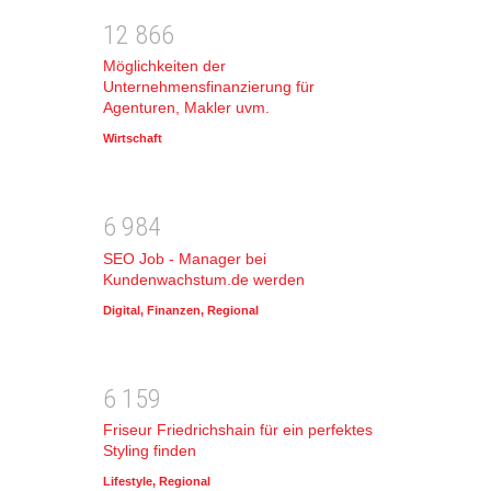
1
2
8
6
6
Möglichkeiten der
Unternehmensfinanzierung für
Agenturen, Makler uvm.
Wirtschaft
6
9
8
4
SEO Job - Manager bei
Kundenwachstum.de werden
Digital
,
Finanzen
,
Regional
6
1
5
9
Friseur Friedrichshain für ein perfektes
Styling finden
Lifestyle
,
Regional