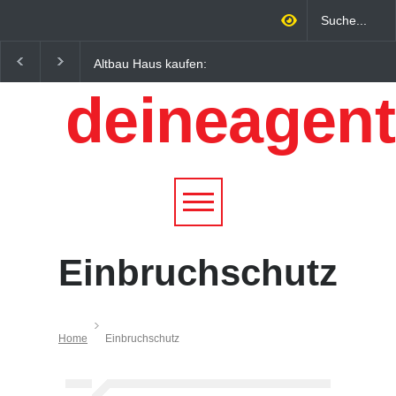
Altbau Haus kaufen:
Wintersportorte als
Unterschiede zwischen
Wirtschaftsfaktor: Wie
deineagent
Süddeutschland und
Alpenregionen von
Österreich einfach erklärt
Qualitätstourismus
profitieren
Einbruchschutz
Home
Einbruchschutz