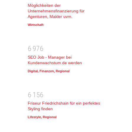
Möglichkeiten der
Unternehmensfinanzierung für
Agenturen, Makler uvm.
Wirtschaft
6
9
7
6
SEO Job - Manager bei
Kundenwachstum.de werden
Digital
,
Finanzen
,
Regional
6
1
5
6
Friseur Friedrichshain für ein perfektes
Styling finden
Lifestyle
,
Regional