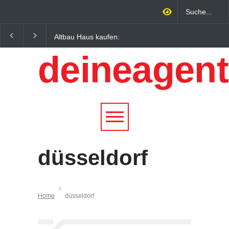
Altbau Haus kaufen:
Wintersportorte als
Unterschiede zwischen
Wirtschaftsfaktor: Wie
deineagent
Süddeutschland und
Alpenregionen von
Österreich einfach erklärt
Qualitätstourismus
profitieren
düsseldorf
Home
düsseldorf