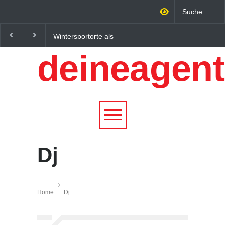
Wintersportorte als
Regionalökonomie im
Wirtschaftsfaktor: Wie
digitalen Zeitalter: W
deineagent
Alpenregionen von
lokale Expertise
Qualitätstourismus
Unternehmen nachhalt
profitieren
wachsen lässt
Dj
Home
Dj