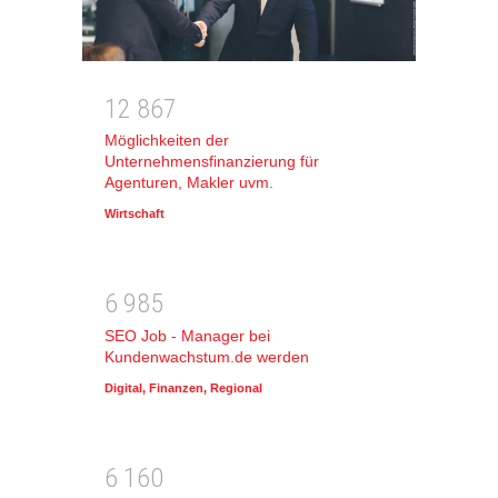
1
2
8
6
7
Möglichkeiten der
Unternehmensfinanzierung für
Agenturen, Makler uvm.
Wirtschaft
6
9
8
5
SEO Job - Manager bei
Kundenwachstum.de werden
Digital
,
Finanzen
,
Regional
6
1
6
0