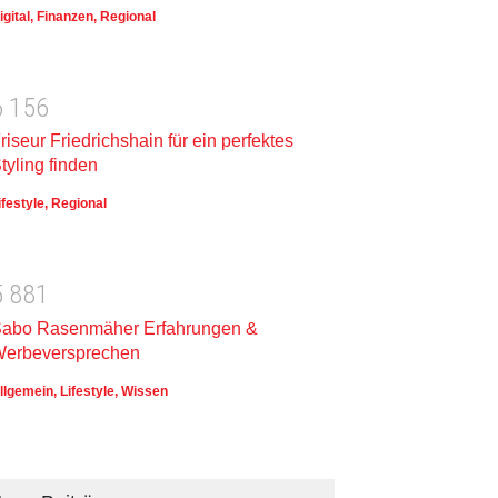
igital
,
Finanzen
,
Regional
6
1
5
6
riseur Friedrichshain für ein perfektes
tyling finden
ifestyle
,
Regional
5
8
8
1
abo Rasenmäher Erfahrungen &
erbeversprechen
llgemein
,
Lifestyle
,
Wissen