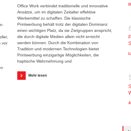
D
Office Work verbindet traditionelle und innovative
Ansätze, um im digitalen Zeitalter effektive
Werbemittel zu schaffen. Die klassische
Printwerbung behält trotz der digitalen Dominanz
m-
einen wichtigen Platz, da sie Zielgruppen anspricht,
die durch digitale Medien allein nicht erreicht
ller,
F
werden können. Durch die Kombination von
h vor
S
Tradition und modernen Technologien bietet
L
Printwerbung einzigartige Möglichkeiten, die
haptische Wahrnehmung und
en
Mehr lesen
S
W
A