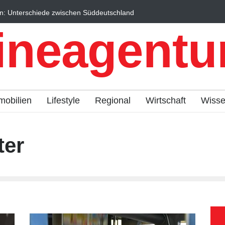
: Unterschiede zwischen Süddeutschland
Wintersportorte als Wir
ach erklärt
Qualitätstourismus profi
ineagentur
mobilien
Lifestyle
Regional
Wirtschaft
Wiss
ter