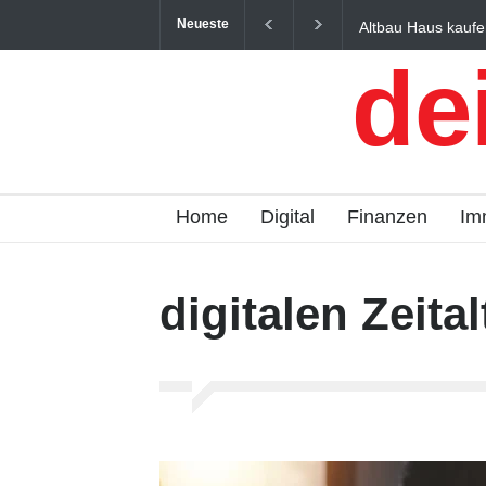
Neueste
Altbau Haus kaufen
und Österreich einf
de
Home
Digital
Finanzen
Im
digitalen Zeital