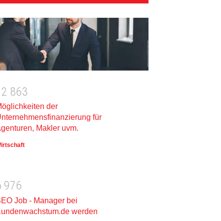
1
2
8
6
3
öglichkeiten der
nternehmensfinanzierung für
genturen, Makler uvm.
irtschaft
6
9
7
6
EO Job - Manager bei
undenwachstum.de werden