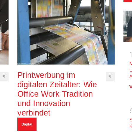
M
U
Printwerbung im
A
0
0
digitalen Zeitalter: Wie
W
Office Work Tradition
und Innovation
verbindet
S
Digital
K