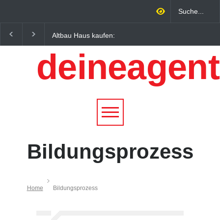
Altbau Haus kaufen:
Wintersportorte als
Unterschiede zwischen
Wirtschaftsfaktor: Wie
deineagent
Süddeutschland und
Alpenregionen von
Österreich einfach erklärt
Qualitätstourismus
profitieren
Bildungsprozess
Home
Bildungsprozess