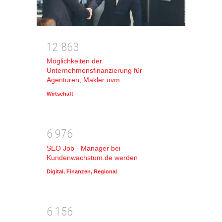
1
2
8
6
3
Möglichkeiten der
Unternehmensfinanzierung für
Agenturen, Makler uvm.
Wirtschaft
6
9
7
6
SEO Job - Manager bei
Kundenwachstum.de werden
Digital
,
Finanzen
,
Regional
6
1
5
6