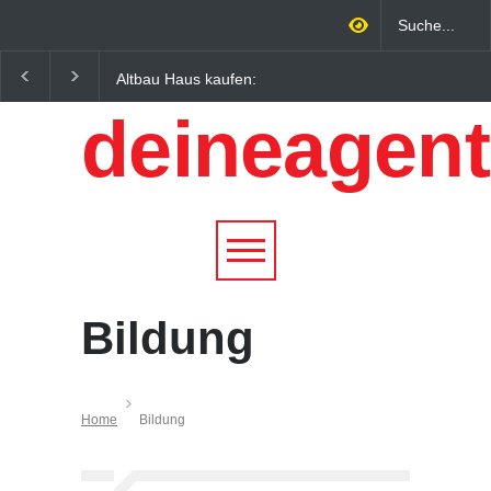
Altbau Haus kaufen:
Wintersportorte als
Unterschiede zwischen
Wirtschaftsfaktor: Wie
deineagent
Süddeutschland und
Alpenregionen von
Österreich einfach erklärt
Qualitätstourismus
profitieren
Bildung
Home
Bildung