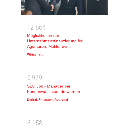
1
2
8
6
4
Möglichkeiten der
Unternehmensfinanzierung für
Agenturen, Makler uvm.
Wirtschaft
6
9
7
9
SEO Job - Manager bei
Kundenwachstum.de werden
Digital
,
Finanzen
,
Regional
6
1
5
8