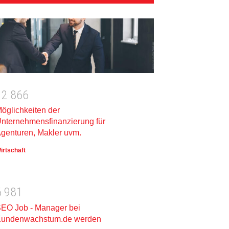
1
2
8
6
6
öglichkeiten der
nternehmensfinanzierung für
genturen, Makler uvm.
irtschaft
6
9
8
1
EO Job - Manager bei
undenwachstum.de werden