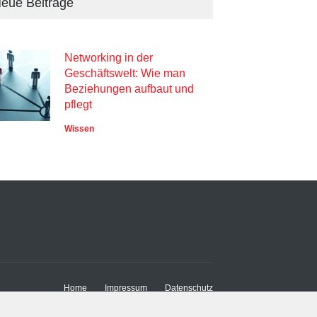
eue Beiträge
Networking in der
Geschäftswelt: Wie man
Beziehungen aufbaut und
pflegt
Wissen
Home
Impressum
Datenschutz