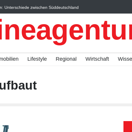
n: Unterschiede zwischen Süddeutschland
Wintersportorte als Wi
fach erklärt
Qualitätstourismus prof
ineagentur
mobilien
Lifestyle
Regional
Wirtschaft
Wiss
ufbaut