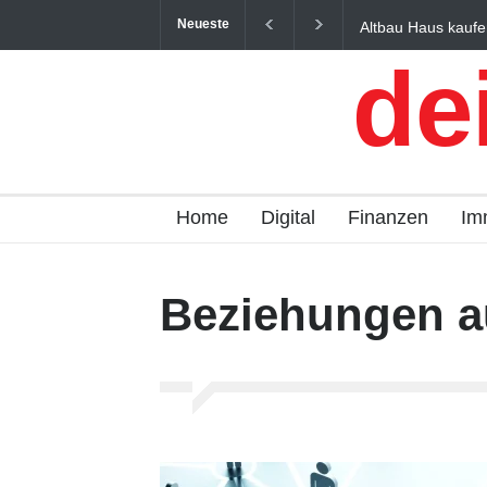
Neueste
Altbau Haus kaufe
und Österreich ein
de
Home
Digital
Finanzen
Im
Beziehungen a