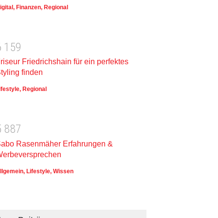
igital
,
Finanzen
,
Regional
6
1
5
9
riseur Friedrichshain für ein perfektes
tyling finden
ifestyle
,
Regional
5
8
8
7
abo Rasenmäher Erfahrungen &
erbeversprechen
llgemein
,
Lifestyle
,
Wissen