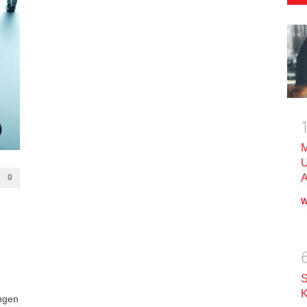
M
U
A
0
W
S
K
ungen