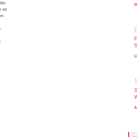
der
D
 ist
en
n
F
u
S
L
S
W
A