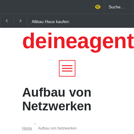
Altbau Haus kaufen:
Wintersportorte als
Unterschiede zwischen
Wirtschaftsfaktor: Wie
deineagent
Süddeutschland und
Alpenregionen von
Österreich einfach erklärt
Qualitätstourismus
profitieren
Aufbau von
Netzwerken
Home
Aufbau von Netzwerken